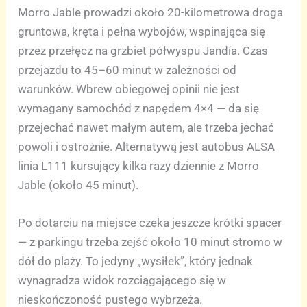
Morro Jable prowadzi około 20-kilometrowa droga
gruntowa, kręta i pełna wybojów, wspinająca się
przez przełęcz na grzbiet półwyspu Jandía. Czas
przejazdu to 45–60 minut w zależności od
warunków. Wbrew obiegowej opinii nie jest
wymagany samochód z napędem 4×4 — da się
przejechać nawet małym autem, ale trzeba jechać
powoli i ostrożnie. Alternatywą jest autobus ALSA
linia L111 kursujący kilka razy dziennie z Morro
Jable (około 45 minut).
Po dotarciu na miejsce czeka jeszcze krótki spacer
— z parkingu trzeba zejść około 10 minut stromo w
dół do plaży. To jedyny „wysiłek”, który jednak
wynagradza widok rozciągającego się w
nieskończoność pustego wybrzeża.