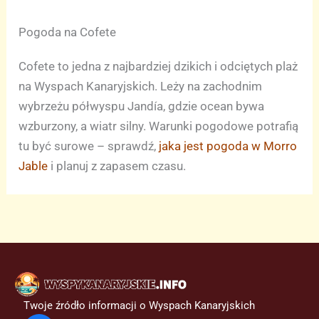
Pogoda na Cofete
Cofete to jedna z najbardziej dzikich i odciętych plaż
na Wyspach Kanaryjskich. Leży na zachodnim
wybrzeżu półwyspu Jandía, gdzie ocean bywa
wzburzony, a wiatr silny. Warunki pogodowe potrafią
tu być surowe – sprawdź,
jaka jest pogoda w Morro
Jable
i planuj z zapasem czasu.
Twoje źródło informacji o Wyspach Kanaryjskich