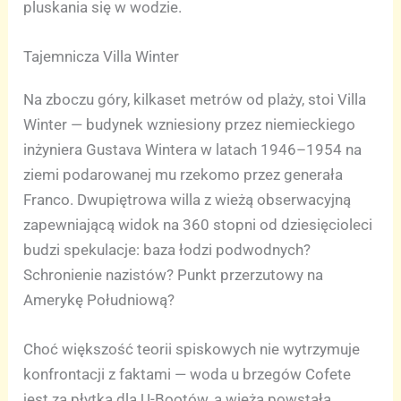
pluskania się w wodzie.
Tajemnicza Villa Winter
Na zboczu góry, kilkaset metrów od plaży, stoi Villa
Winter — budynek wzniesiony przez niemieckiego
inżyniera Gustava Wintera w latach 1946–1954 na
ziemi podarowanej mu rzekomo przez generała
Franco. Dwupiętrowa willa z wieżą obserwacyjną
zapewniającą widok na 360 stopni od dziesięcioleci
budzi spekulacje: baza łodzi podwodnych?
Schronienie nazistów? Punkt przerzutowy na
Amerykę Południową?
Choć większość teorii spiskowych nie wytrzymuje
konfrontacji z faktami — woda u brzegów Cofete
jest za płytka dla U-Bootów, a wieża powstała