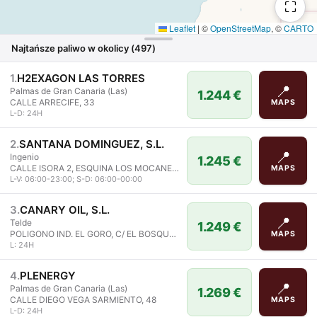
⛶
Leaflet
|
©
OpenStreetMap
, ©
CARTO
Najtańsze paliwo w okolicy
(
497
)
1
.
H2EXAGON LAS TORRES
📍
Palmas de Gran Canaria (Las)
1.244 €
CALLE ARRECIFE, 33
MAPS
L-D: 24H
2
.
SANTANA DOMINGUEZ, S.L.
📍
Ingenio
1.245 €
CALLE ISORA 2, ESQUINA LOS MOCANES 10, 2
MAPS
L-V: 06:00-23:00; S-D: 06:00-00:00
3
.
CANARY OIL, S.L.
📍
Telde
1.249 €
POLIGONO IND. EL GORO, C/ EL BOSQUE ESQUINA C/ VIRGEN DEL CARMEN, 2
MAPS
L: 24H
4
.
PLENERGY
📍
Palmas de Gran Canaria (Las)
1.269 €
CALLE DIEGO VEGA SARMIENTO, 48
MAPS
L-D: 24H