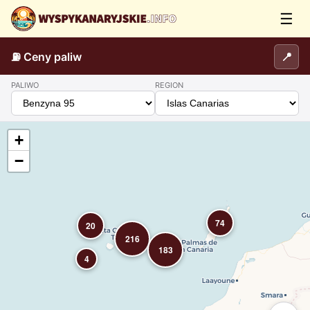
☰
⛽
Ceny paliw
📍
PALIWO
REGION
+
−
74
20
216
183
4