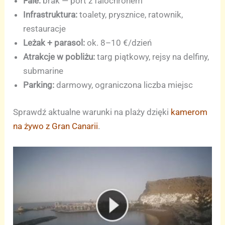
Fale:
brak — port z falochronem
Infrastruktura:
toalety, prysznice, ratownik,
restauracje
Leżak + parasol:
ok. 8–10 €/dzień
Atrakcje w pobliżu:
targ piątkowy, rejsy na delfiny,
submarine
Parking:
darmowy, ograniczona liczba miejsc
Sprawdź aktualne warunki na plaży dzięki
kamerom
na żywo z Gran Canarii
.