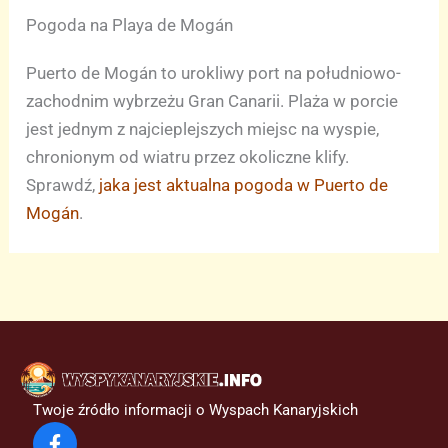
Pogoda na Playa de Mogán
Puerto de Mogán to urokliwy port na południowo-
zachodnim wybrzeżu Gran Canarii. Plaża w porcie
jest jednym z najcieplejszych miejsc na wyspie,
chronionym od wiatru przez okoliczne klify.
Sprawdź,
jaka jest aktualna pogoda w Puerto de
Mogán
.
Twoje źródło informacji o Wyspach Kanaryjskich