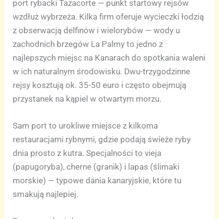
port rybacki Tazacorte — punkt startowy rejsów
wzdłuż wybrzeża. Kilka firm oferuje wycieczki łodzią
z obserwacją delfinów i wielorybów — wody u
zachodnich brzegów La Palmy to jedno z
najlepszych miejsc na Kanarach do spotkania waleni
w ich naturalnym środowisku. Dwu-trzygodzinne
rejsy kosztują ok. 35-50 euro i często obejmują
przystanek na kąpiel w otwartym morzu.
Sam port to urokliwe miejsce z kilkoma
restauracjami rybnymi, gdzie podają świeże ryby
dnia prosto z kutra. Specjalności to vieja
(papugoryba), cherne (granik) i lapas (ślimaki
morskie) — typowe dania kanaryjskie, które tu
smakują najlepiej.