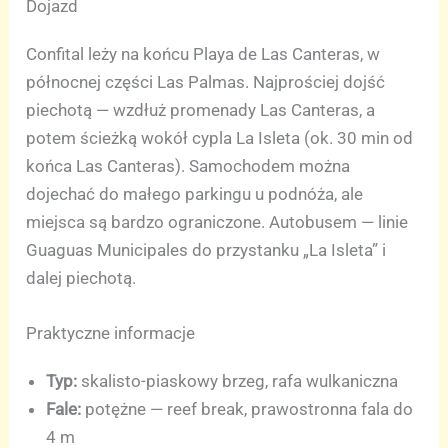
Dojazd
Confital leży na końcu Playa de Las Canteras, w
północnej części Las Palmas. Najprościej dojść
piechotą — wzdłuż promenady Las Canteras, a
potem ścieżką wokół cypla La Isleta (ok. 30 min od
końca Las Canteras). Samochodem można
dojechać do małego parkingu u podnóża, ale
miejsca są bardzo ograniczone. Autobusem — linie
Guaguas Municipales do przystanku „La Isleta” i
dalej piechotą.
Praktyczne informacje
Typ:
skalisto-piaskowy brzeg, rafa wulkaniczna
Fale:
potężne — reef break, prawostronna fala do
4 m