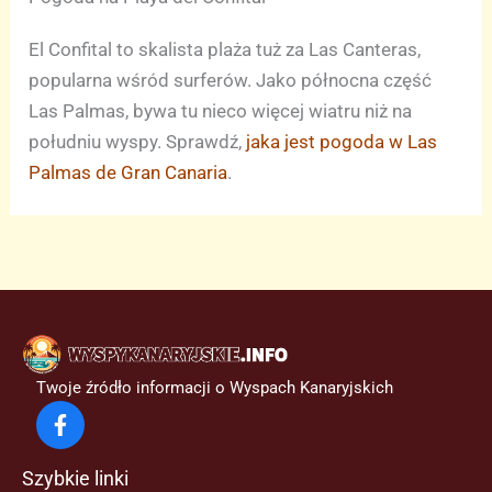
El Confital to skalista plaża tuż za Las Canteras,
popularna wśród surferów. Jako północna część
Las Palmas, bywa tu nieco więcej wiatru niż na
południu wyspy. Sprawdź,
jaka jest pogoda w Las
Palmas de Gran Canaria
.
Twoje źródło informacji o Wyspach Kanaryjskich
Szybkie linki