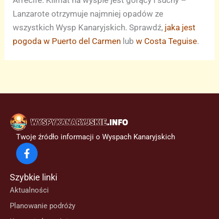
Lanzarote otrzymuje najmniej opadów ze
wszystkich Wysp Kanaryjskich. Sprawdź,
jaka jest
pogoda w Puerto del Carmen
lub
w Costa Teguise
.
Twoje źródło informacji o Wyspach Kanaryjskich
Szybkie linki
Aktualności
Planowanie podróży