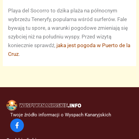
Playa del Socorro to dzika plaża na północnym
wybrzeżu Teneryfy, popularna wśród surferów. Fale
bywają tu spore, a warunki pogodowe zmieniają się
szybciej niż na południu wyspy. Przed wizytą
koniecznie sprawdź,
jaka jest pogoda w Puerto de la
Cruz
.
Twoje źródło informacji o Wyspach Kanaryjskich