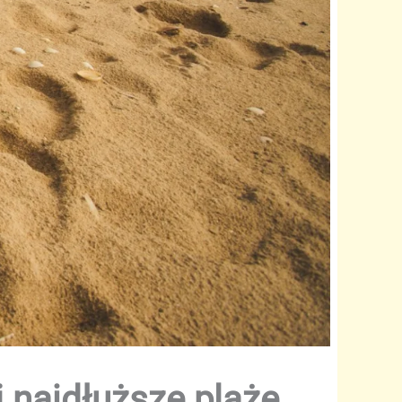
i najdłuższe plaże