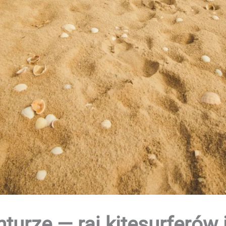
turze — raj kitesurferów 