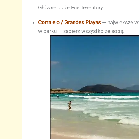
Główne plaże Fuerteventury
Corralejo / Grandes Playas
— największe wyd
w parku — zabierz wszystko ze sobą.