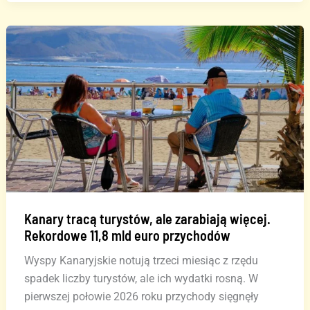
zalewają
Wyspy
Kanaryjskie.
Lokalne
rolnictwo
w
odwrocie
Kanary tracą turystów, ale zarabiają więcej.
Rekordowe 11,8 mld euro przychodów
Wyspy Kanaryjskie notują trzeci miesiąc z rzędu
spadek liczby turystów, ale ich wydatki rosną. W
pierwszej połowie 2026 roku przychody sięgnęły