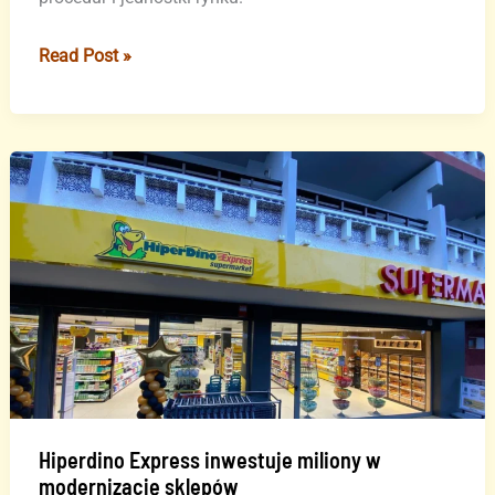
CNMC
Read Post »
krytykuje
nowe
kanaryjskie
przepisy
dotyczące
wynajmu
wakacyjnego
Hiperdino Express inwestuje miliony w
modernizację sklepów