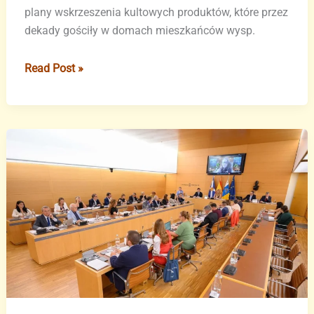
plany wskrzeszenia kultowych produktów, które przez
dekady gościły w domach mieszkańców wysp.
Powrót
Read Post »
kultowej
marki
Celgán
na
Wyspy
Kanaryjskie