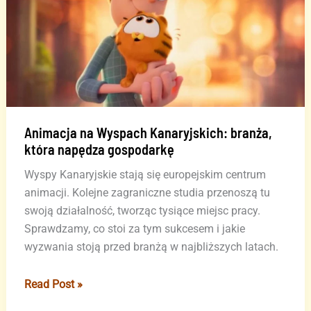
ma
prawa
do
przedłużenia
koncesji
Animacja na Wyspach Kanaryjskich: branża,
która napędza gospodarkę
Wyspy Kanaryjskie stają się europejskim centrum
animacji. Kolejne zagraniczne studia przenoszą tu
swoją działalność, tworząc tysiące miejsc pracy.
Sprawdzamy, co stoi za tym sukcesem i jakie
wyzwania stoją przed branżą w najbliższych latach.
Animacja
Read Post »
na