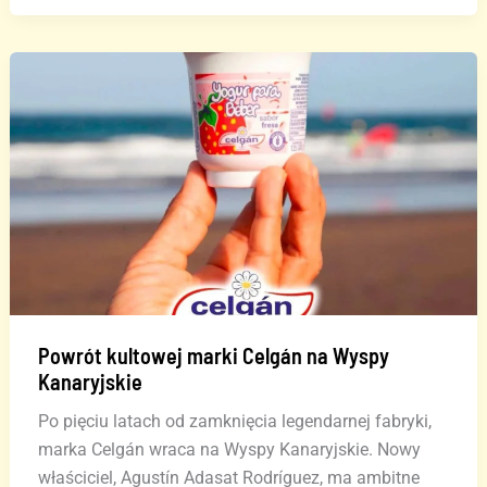
Wyspach
Kanaryjskich:
branża,
która
napędza
gospodarkę
Powrót kultowej marki Celgán na Wyspy
Kanaryjskie
Po pięciu latach od zamknięcia legendarnej fabryki,
marka Celgán wraca na Wyspy Kanaryjskie. Nowy
właściciel, Agustín Adasat Rodríguez, ma ambitne