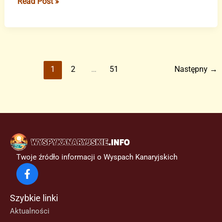
Budownictwo
Read Post »
prefabrykowane
szansą
na
rozwiązanie
kryzysu
1
2
…
51
Następny
→
mieszkaniowego
na
Wyspach
Kanaryjskich
Twoje źródło informacji o Wyspach Kanaryjskich
Szybkie linki
Aktualności