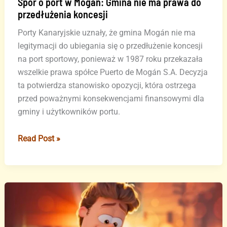
Spór o port w Mogán: Gmina nie ma prawa do
przedłużenia koncesji
Porty Kanaryjskie uznały, że gmina Mogán nie ma
legitymacji do ubiegania się o przedłużenie koncesji
na port sportowy, ponieważ w 1987 roku przekazała
wszelkie prawa spółce Puerto de Mogán S.A. Decyzja
ta potwierdza stanowisko opozycji, która ostrzega
przed poważnymi konsekwencjami finansowymi dla
gminy i użytkowników portu.
Spór
Read Post »
o
port
w
Mogán:
Gmina
nie