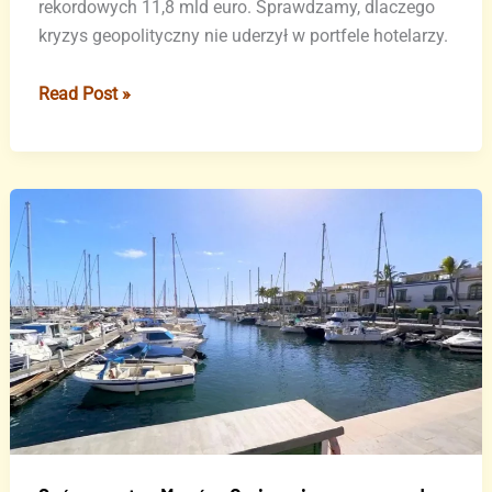
rekordowych 11,8 mld euro. Sprawdzamy, dlaczego
kryzys geopolityczny nie uderzył w portfele hotelarzy.
Kanary
Read Post »
tracą
turystów,
ale
zarabiają
więcej.
Rekordowe
11,8
mld
euro
przychodów