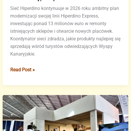
Sieć Hiperdino kontynuuje w 2026 roku ambitny plan
modernizacji swojej linii Hiperdino Express,
inwestując ponad 13 milionów euro w remonty
istniejących sklepów i otwarcie nowych placówek.
Koordynator sieci zdradza, jakie produkty najlepiej się
sprzedają wśród turystów odwiedzających Wyspy
Kanaryjskie.
Hiperdino
Read Post »
Express
inwestuje
miliony
w
modernizację
sklepów