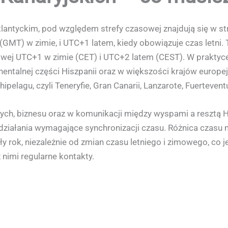
lantyckim, pod względem strefy czasowej znajdują się w st
MT) w zimie, i UTC+1 latem, kiedy obowiązuje czas letni. T
asowej UTC+1 w zimie (CET) i UTC+2 latem (CEST). W praktyc
ynentalnej części Hiszpanii oraz w większości krajów europ
elagu, czyli Teneryfie, Gran Canarii, Lanzarote, Fuerteventu
ych, biznesu oraz w komunikacji między wyspami a resztą Hi
e działania wymagające synchronizacji czasu. Różnica czas
ły rok, niezależnie od zmian czasu letniego i zimowego, co j
nimi regularne kontakty.