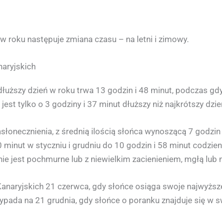
 w roku następuje zmiana czasu – na letni i zimowy.
naryjskich
dłuższy dzień w roku trwa 13 godzin i 48 minut, podczas gdy
jest tylko o 3 godziny i 37 minut dłuższy niż najkrótszy dzie
łonecznienia, z średnią ilością słońca wynoszącą 7 godzin 
 minut w styczniu i grudniu do 10 godzin i 58 minut codzien
 jest pochmurne lub z niewielkim zacienieniem, mgłą lub 
Kanaryjskich 21 czerwca, gdy słońce osiąga swoje najwyższ
zypada na 21 grudnia, gdy słońce o poranku znajduje się w