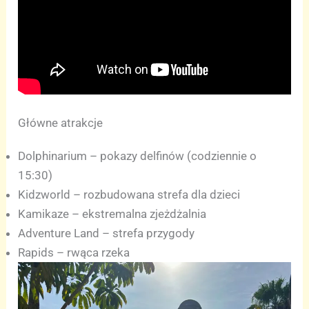
Główne atrakcje
Dolphinarium – pokazy delfinów (codziennie o
15:30)
Kidzworld – rozbudowana strefa dla dzieci
Kamikaze – ekstremalna zjeżdżalnia
Adventure Land – strefa przygody
Rapids – rwąca rzeka