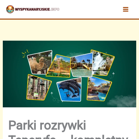
Przejdź
do
treści
Parki rozrywki