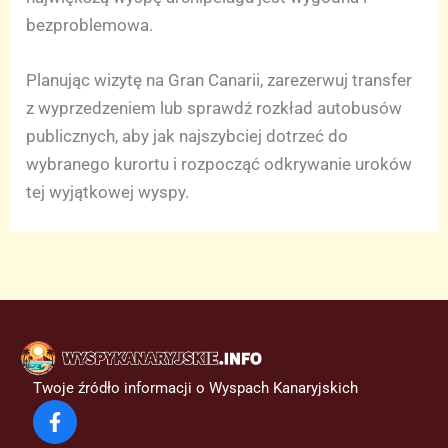
bezproblemowa.
Planując wizytę na Gran Canarii, zarezerwuj transfer
z wyprzedzeniem lub sprawdź rozkład autobusów
publicznych, aby jak najszybciej dotrzeć do
wybranego kurortu i rozpocząć odkrywanie uroków
tej wyjątkowej wyspy.
Twoje źródło informacji o Wyspach Kanaryjskich