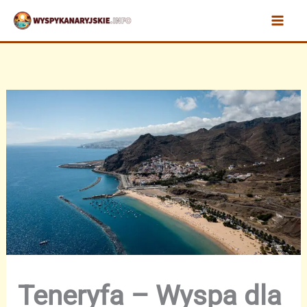
Przejdź
do
treści
Teneryfa – Wyspa dla