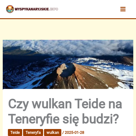
Przejdź
do
treści
Czy wulkan Teide na
Teneryfie się budzi?
Teide
Teneryfa
wulkan
/
2025-01-28