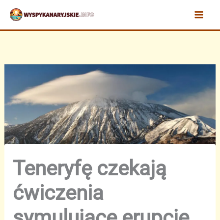
Przejdź
do
treści
Teneryfę czekają
ćwiczenia
symulujące erupcję