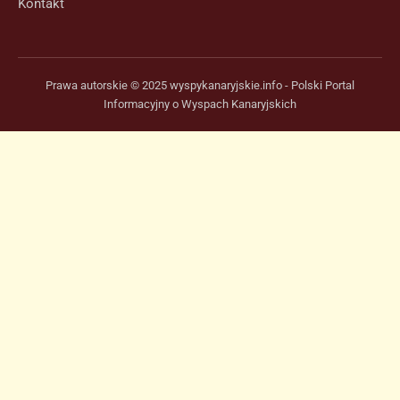
Kontakt
Prawa autorskie © 2025 wyspykanaryjskie.info - Polski Portal
Informacyjny o Wyspach Kanaryjskich