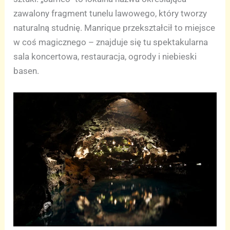
zawalony fragment tunelu lawowego, który tworzy
naturalną studnię. Manrique przekształcił to miejsce
w coś magicznego – znajduje się tu spektakularna
sala koncertowa, restauracja, ogrody i niebieski
basen.