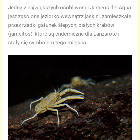
Jedną z największych osobliwości Jameos del Agua
jest zasolone jeziorko wewnątrz jaskini, zamieszkałe
przez rzadki gatunek ślepych, białych krabów
(jameitos), które są endemiczne dla Lanzarote i
stały się symbolem tego miejsca.