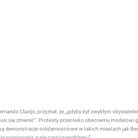
ernando Clavijo, przyznał, że „gdyby był zwykłym obywate
 musi się zmienić”. Protesty przeciwko obecnemu modelowi 
emonstracje solidarnościowe w takich miastach jak Berlin
cią rozwiązania, a nie częścią problemu”.