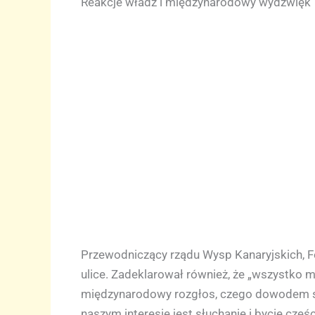
Reakcje władz i międzynarodowy wydźwięk
Przewodniczący rządu Wysp Kanaryjskich, F
ulice. Zadeklarował również, że „wszystko
międzynarodowy rozgłos, czego dowodem są d
naszym interesie jest słuchanie i bycie częś