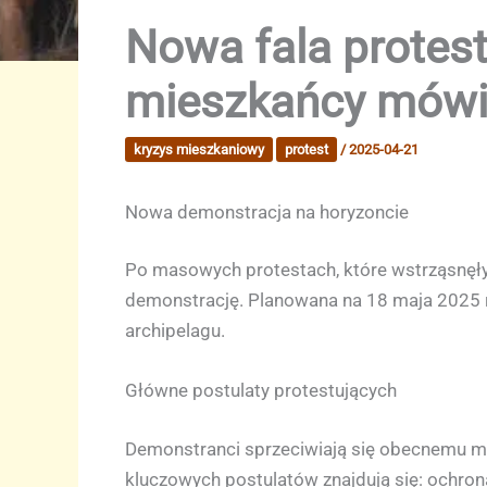
Nowa fala protes
mieszkańcy mówi
kryzys mieszkaniowy
protest
/
2025-04-21
Nowa demonstracja na horyzoncie
Po masowych protestach, które wstrząsnęły W
demonstrację. Planowana na 18 maja 2025 r
archipelagu.
Główne postulaty protestujących
Demonstranci sprzeciwiają się obecnemu m
kluczowych postulatów znajdują się: ochron