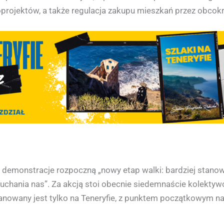
oprojektów, a także regulacja zakupu mieszkań przez obco
demonstracje rozpoczną „nowy etap walki: bardziej stanowcz
łuchania nas”. Za akcją stoi obecnie siedemnaście kolekty
anowany jest tylko na Teneryfie, z punktem początkowym na 