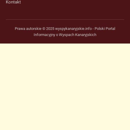
Kontakt
Prawa autorskie © 2025 wyspykanaryjskie.info - Polski Portal
Informacyjny o Wyspach Kanaryjskich