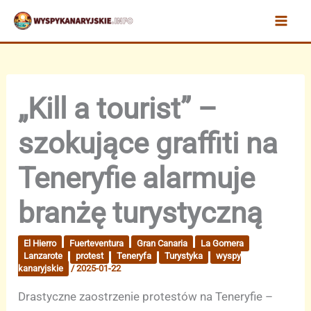
Przejdź
do
treści
„Kill a tourist” –
szokujące graffiti na
Teneryfie alarmuje
branżę turystyczną
El Hierro
Fuerteventura
Gran Canaria
La Gomera
Lanzarote
protest
Teneryfa
Turystyka
wyspy
kanaryjskie
/
2025-01-22
Drastyczne zaostrzenie protestów na Teneryfie –