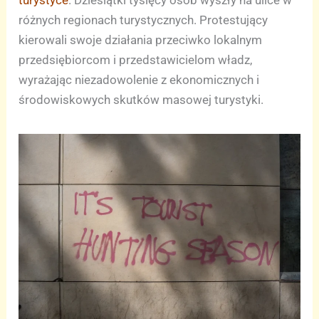
różnych regionach turystycznych. Protestujący
kierowali swoje działania przeciwko lokalnym
przedsiębiorcom i przedstawicielom władz,
wyrażając niezadowolenie z ekonomicznych i
środowiskowych skutków masowej turystyki.