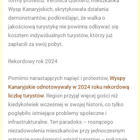
formy protestu. Veronica Quintero, mieszkanka
Wysp Kanaryjskich, skrytykowała działania
demonstrantów, podkreślając, że walka o
jakościową turystykę nie powinna odbywać się
kosztem indywidualnych turystów, którzy już
zapłacili za swój pobyt.
Rekordowy rok 2024
Pomimo narastających napięć i protestów,
Wyspy
Kanaryjskie odnotowywały w 2024 roku rekordową
liczbę turystów
. Region przyjął więcej gości niż
kiedykolwiek wcześniej w swojej historii, co tylko
pogłębiło istniejące problemy społeczne i
infrastrukturalne. Ten paradoks – rosnącego
niezadowolenia mieszkańców przy jednoczesnym
wzroście popularności wśród turystów – pokazuje