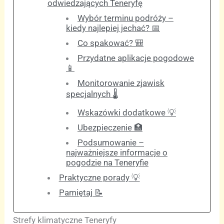
odwiedzających Teneryfę
Wybór terminu podróży –
kiedy najlepiej jechać? 📅
Co spakować? 🎒
Przydatne aplikacje pogodowe
📱
Monitorowanie zjawisk
specjalnych 🌡️
Wskazówki dodatkowe 💡
Ubezpieczenie 🏥
Podsumowanie –
najważniejsze informacje o
pogodzie na Teneryfie
Praktyczne porady 💡
Pamiętaj 📝
Strefy klimatyczne Teneryfy