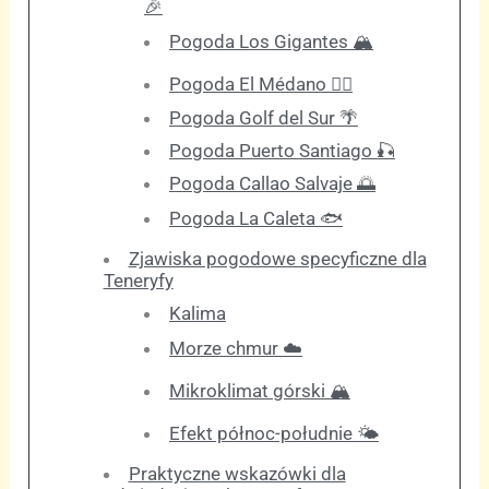
🎉
Pogoda Los Gigantes 🏔️
Pogoda El Médano 🏄‍♂️
Pogoda Golf del Sur 🌴
Pogoda Puerto Santiago 🎣
Pogoda Callao Salvaje 🌅
Pogoda La Caleta 🐟
Zjawiska pogodowe specyficzne dla
Teneryfy
Kalima
Morze chmur ☁️
Mikroklimat górski 🏔️
Efekt północ-południe 🌤️
Praktyczne wskazówki dla