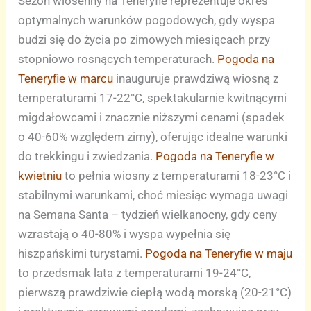
Sezon wiosenny na Teneryfie reprezentuje okres
optymalnych warunków pogodowych, gdy wyspa
budzi się do życia po zimowych miesiącach przy
stopniowo rosnących temperaturach.
Pogoda na
Teneryfie w marcu
inauguruje prawdziwą wiosną z
temperaturami 17-22°C, spektakularnie kwitnącymi
migdałowcami i znacznie niższymi cenami (spadek
o 40-60% względem zimy), oferując idealne warunki
do trekkingu i zwiedzania.
Pogoda na Teneryfie w
kwietniu
to pełnia wiosny z temperaturami 18-23°C i
stabilnymi warunkami, choć miesiąc wymaga uwagi
na Semana Santa – tydzień wielkanocny, gdy ceny
wzrastają o 40-80% i wyspa wypełnia się
hiszpańskimi turystami.
Pogoda na Teneryfie w maju
to przedsmak lata z temperaturami 19-24°C,
pierwszą prawdziwie ciepłą wodą morską (20-21°C)