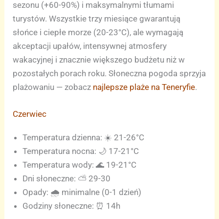
sezonu (+60-90%) i maksymalnymi tłumami
turystów. Wszystkie trzy miesiące gwarantują
słońce i ciepłe morze (20-23°C), ale wymagają
akceptacji upałów, intensywnej atmosfery
wakacyjnej i znacznie większego budżetu niż w
pozostałych porach roku. Słoneczna pogoda sprzyja
plażowaniu — zobacz
najlepsze plaże na Teneryfie
.
Czerwiec
Temperatura dzienna: ☀️ 21-26°C
Temperatura nocna: 🌙 17-21°C
Temperatura wody: 🌊 19-21°C
Dni słoneczne: ⛅ 29-30
Opady: 🌧️ minimalne (0-1 dzień)
Godziny słoneczne: ⏰ 14h