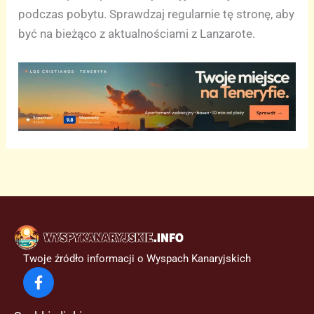
podczas pobytu. Sprawdzaj regularnie tę stronę, aby
być na bieżąco z aktualnościami z Lanzarote.
Twoje źródło informacji o Wyspach Kanaryjskich