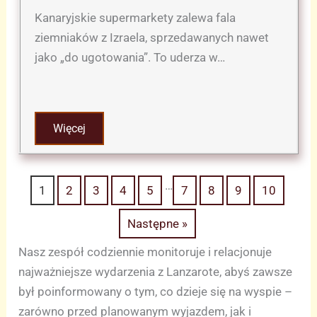
Kanaryjskie supermarkety zalewa fala
ziemniaków z Izraela, sprzedawanych nawet
jako „do ugotowania”. To uderza w…
Więcej
…
1
2
3
4
5
7
8
9
10
Następne »
Nasz zespół codziennie monitoruje i relacjonuje
najważniejsze wydarzenia z Lanzarote, abyś zawsze
był poinformowany o tym, co dzieje się na wyspie –
zarówno przed planowanym wyjazdem, jak i