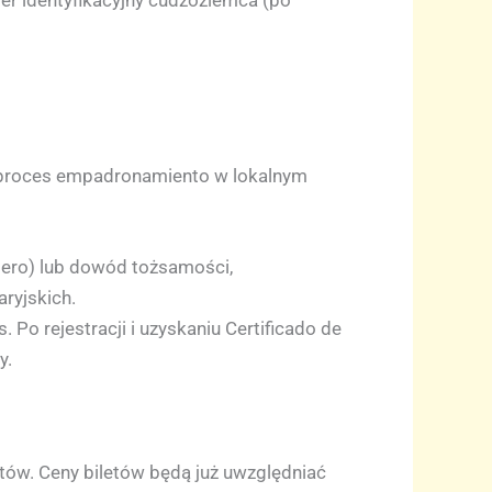
r identyfikacyjny cudzoziemca (po
ez proces empadronamiento w lokalnym
jero) lub dowód tożsamości,
ryjskich.
 Po rejestracji i uzyskaniu Certificado de
y.
tów. Ceny biletów będą już uwzględniać