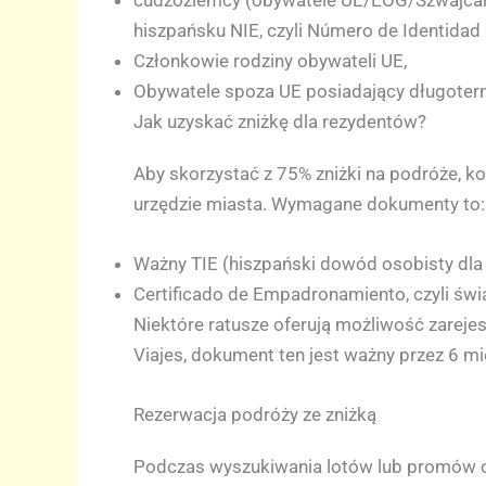
cudzoziemcy (obywatele UE/EOG/Szwajcarii
hiszpańsku NIE, czyli Número de Identidad 
Członkowie rodziny obywateli UE,
Obywatele spoza UE posiadający długoter
Jak uzyskać zniżkę dla rezydentów?
Aby skorzystać z 75% zniżki na podróże, k
urzędzie miasta. Wymagane dokumenty to:
Ważny TIE (hiszpański dowód osobisty dla
Certificado de Empadronamiento, czyli ś
Niektóre ratusze oferują możliwość zarejest
Viajes, dokument ten jest ważny przez 6 mi
Rezerwacja podróży ze zniżką
Podczas wyszukiwania lotów lub promów onl