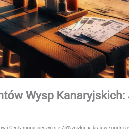
ntów Wysp Kanaryjskich:
ów i Ceuty mogą cieszyć się 75% zniżką na krajowe podróże