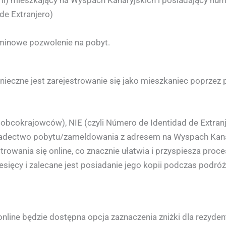
) mieszkający na Wyspach Kanaryjskich i posiadający nume
de Extranjero)
minowe pozwolenie na pobyt.
onieczne jest zarejestrowanie się jako mieszkaniec poprz
 obcokrajowców), NIE (czyli Número de Identidad de Extran
wiadectwo pobytu/zameldowania z adresem na Wyspach Kana
rowania się online, co znacznie ułatwia i przyspiesza proces.
esięcy i zalecane jest posiadanie jego kopii podczas podróż
ine będzie dostępna opcja zaznaczenia zniżki dla rezyden