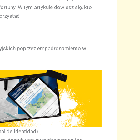
ortuny. W tym artykule dowiesz się, kto
korzystać
aryjskich poprzez empadronamiento w
al de Identidad)