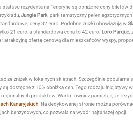
statusu rezydenta na Teneryfie są obniżone ceny biletów do
przykładu,
Jungle Park
, park tematyczny pełen egzotycznych zw
standardowej ceny 32 euro. Podobne zniżki obowiązują w
S
ą tylko 21 euro, a standardowa cena to 42 euro.
Loro Parque
,
ł atrakcyjną ofertę cenową dla mieszkańców wyspy, propon
ć ze zniżek w lokalnych sklepach. Szczególnie popularne s
ły są dostępne z 10% obniżką cen. Tego rodzaju inicjatywy ws
ia regionalnych produktów. Warto również pamiętać, że rez
pach Kanaryjskich
. Na dedykowanej stronie można porównać
jach benzynowych, co pozwala na wybór najtańszej opcji.