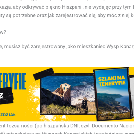
kazja, aby odkrywać piękno Hiszpanii, nie wydając przy tym f
ty są potrzebne oraz jak zarejestrować się, aby móc z niej 
ów?
że, musisz być zarejestrowany jako mieszkaniec Wysp Kan
t tożsamości (po hiszpańsku DNI, czyli Documento Nacion