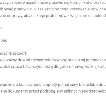
erwszych rezerwacjach może pojawić się komunikat o braku 
bować ponownie. Niezależnie od tego, rezerwacja powinna z
zas odprawy, aby uniknąć problemów z wejściem na pokład
i?
bie:
ości/paszport,
owo ważny dowód tożsamości wydany przez kraj pochodzeni
wateli spoza UE z rezydenturą długoterminową: ważną kart
adzić do konieczności dopłaty pełnej ceny biletu lub odmo
ane dokumenty przed podróżą, aby uniknąć niepotrzebnego