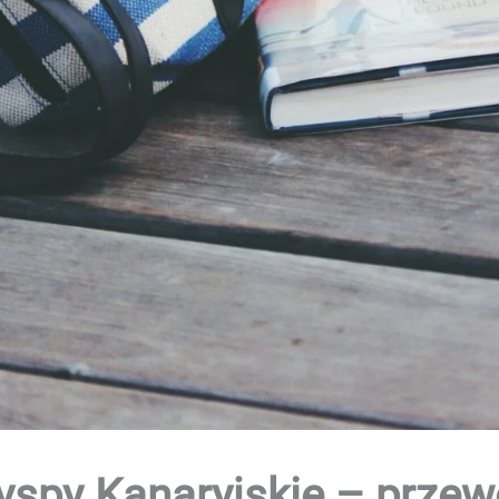
yspy Kanaryjskie – przew