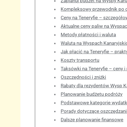
Zaplanuj budżet na Wyspy Kana
Kompleksowy przewodnik po 
Ceny na Teneryfie – szczegóło
Aktualne ceny paliw na Wyspac
Metody płatności i waluta
Waluta na Wyspach Kanaryjskic
Jak płacić na Teneryfie – prak
Koszty transportu
Taksówki na Teneryfie – ceny i
Oszczędności i zniżki
Rabaty dla rezydentów Wysp K
Planowanie budżetu podróży
Podstawowe kategorie wydat
Porady dotyczące oszczędzan
Dalsze planowanie finansowe