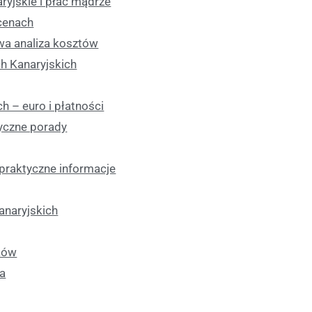
ryjskie i płać mądrze
cenach
wa analiza kosztów
h Kanaryjskich
h – euro i płatności
tyczne porady
 praktyczne informacje
anaryjskich
ków
ia