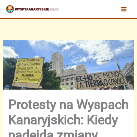
Przejdź
do
treści
Protesty na Wyspach
Kanaryjskich: Kiedy
nadejdą zmiany