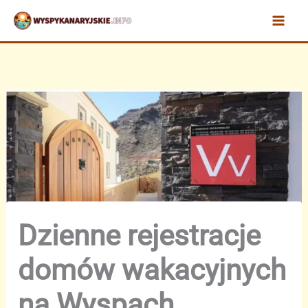
Przejdź
do
treści
Dzienne rejestracje
domów wakacyjnych
na Wyspach