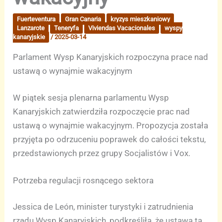
Fuerteventura
Gran Canaria
kryzys mieszkaniowy
Lanzarote
Teneryfa
Viviendas Vacacionales
wyspy
kanaryjskie
/
2025-03-14
Parlament Wysp Kanaryjskich rozpoczyna prace nad
ustawą o wynajmie wakacyjnym
W piątek sesja plenarna parlamentu Wysp
Kanaryjskich zatwierdziła rozpoczęcie prac nad
ustawą o wynajmie wakacyjnym. Propozycja została
przyjęta po odrzuceniu poprawek do całości tekstu,
przedstawionych przez grupy Socjalistów i Vox.
Potrzeba regulacji rosnącego sektora
Jessica de León, minister turystyki i zatrudnienia
rządu Wysp Kanaryjskich, podkreśliła, że ustawa ta