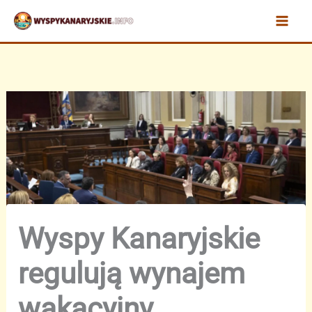
Przejdź
do
treści
Wyspy Kanaryjskie
regulują wynajem
wakacyjny