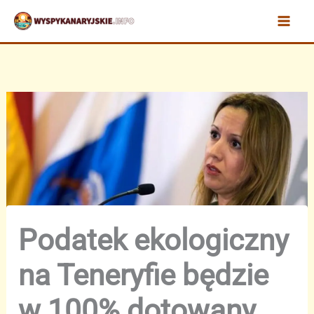
Przejdź
do
treści
Podatek ekologiczny
na Teneryfie będzie
w 100% dotowany