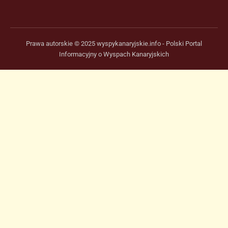
Prawa autorskie © 2025 wyspykanaryjskie.info - Polski Portal
Informacyjny o Wyspach Kanaryjskich