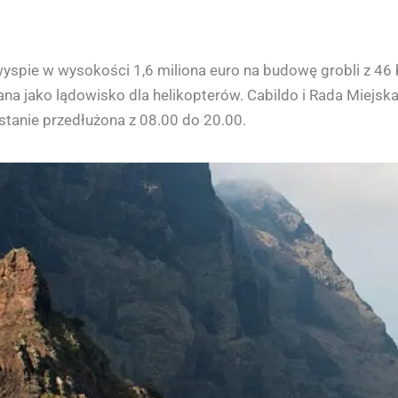
yspie w wysokości 1,6 miliona euro na budowę grobli z 46
na jako lądowisko dla helikopterów. Cabildo i Rada Miejska
ostanie przedłużona z 08.00 do 20.00.