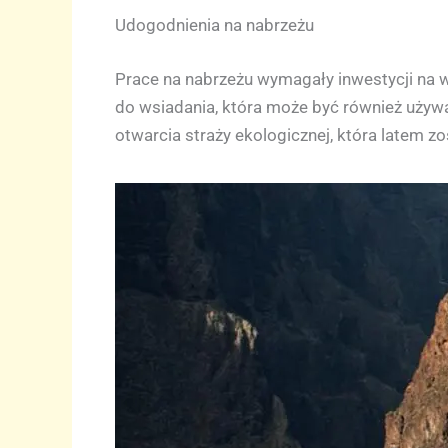
Udogodnienia na nabrzeżu
Prace na nabrzeżu wymagały inwestycji na w
do wsiadania, która może być również używa
otwarcia straży ekologicznej, która latem z