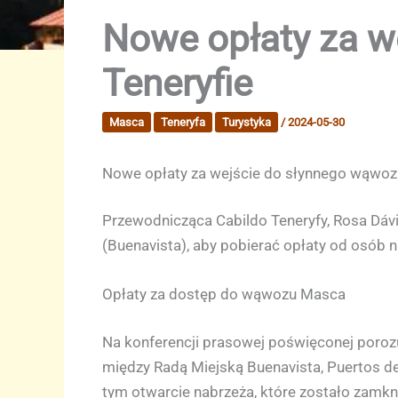
Nowe opłaty za w
Teneryfie
Masca
Teneryfa
Turystyka
/
2024-05-30
Nowe opłaty za wejście do słynnego wąwoz
Przewodnicząca Cabildo Teneryfy, Rosa Dávi
(Buenavista), aby pobierać opłaty od osób
Opłaty za dostęp do wąwozu Masca
Na konferencji prasowej poświęconej porozu
między Radą Miejską Buenavista, Puertos de 
tym otwarcie nabrzeża, które zostało zamkn