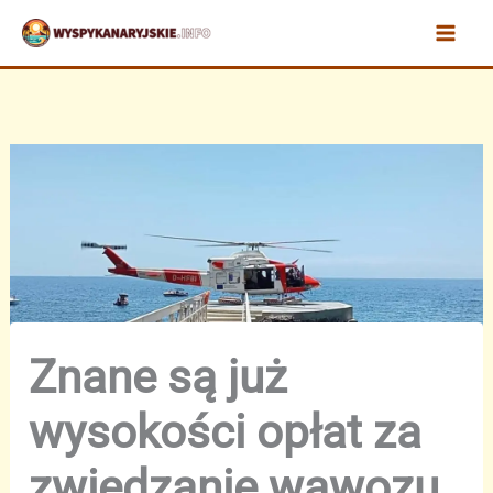
Przejdź
do
treści
Znane są już
wysokości opłat za
zwiedzanie wąwozu