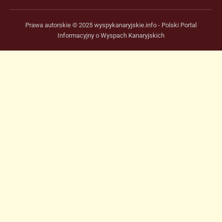
Prawa autorskie © 2025 wyspykanaryjskie.info - Polski Portal
Informacyjny o Wyspach Kanaryjskich