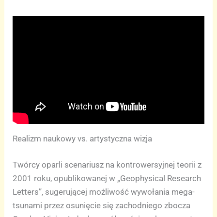
Realizm naukowy vs. artystyczna wizja
Twórcy oparli scenariusz na kontrowersyjnej teorii z
2001 roku, opublikowanej w „Geophysical Research
Letters”, sugerującej możliwość wywołania mega-
tsunami przez osunięcie się zachodniego zbocza