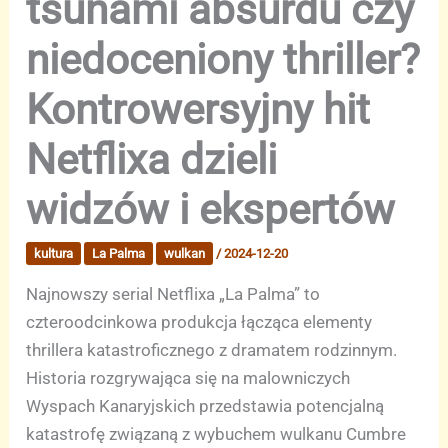
tsunami absurdu czy
niedoceniony thriller?
Kontrowersyjny hit
Netflixa dzieli
widzów i ekspertów
kultura
La Palma
wulkan
/
2024-12-20
Najnowszy serial Netflixa „La Palma” to
czteroodcinkowa produkcja łącząca elementy
thrillera katastroficznego z dramatem rodzinnym.
Historia rozgrywająca się na malowniczych
Wyspach Kanaryjskich przedstawia potencjalną
katastrofę związaną z wybuchem wulkanu Cumbre