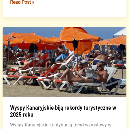
Masowe
Read Post »
protesty
na
Wyspach
Kanaryjskich
–
„Raj
dla
wszystkich”
Wyspy Kanaryjskie biją rekordy turystyczne w
2025 roku
Wyspy Kanaryjskie kontynuują trend wzrostowy w