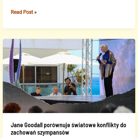
Rekordowe
Read Post »
ceny
bananów
z
Wysp
Kanaryjskich
w
2025
roku
Jane Goodall porównuje światowe konflikty do
zachowań szympansów