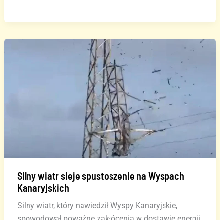
i
pomarańczowe
alerty
na
Wyspach
Kanaryjskich
Silny wiatr sieje spustoszenie na Wyspach
Kanaryjskich
Silny wiatr, który nawiedził Wyspy Kanaryjskie,
spowodował poważne zakłócenia w dostawie energii