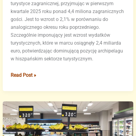
turystyce zagranicznej, przyjmując w pierwszym
kwartale 2025 roku ponad 4,4 miliona zagranicznych
gości. Jest to wzrost o 2,1% w porównaniu do
analogicznego okresu roku poprzedniego.
Szczególnie imponujący jest wzrost wydatków
turystycznych, które w marcu osiągnęły 2,4 miliarda
euro, potwierdzając dominującą pozycję archipelagu
w hiszpańskim sektorze turystycznym.
Wyspy
Read Post »
Kanaryjskie
biją
rekordy
turystyczne
w
2025
roku