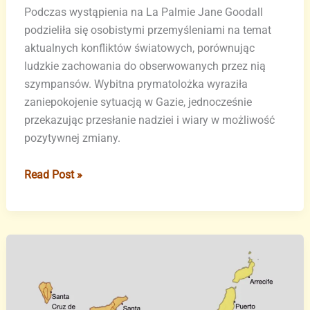
Podczas wystąpienia na La Palmie Jane Goodall
podzieliła się osobistymi przemyśleniami na temat
aktualnych konfliktów światowych, porównując
ludzkie zachowania do obserwowanych przez nią
szympansów. Wybitna prymatolożka wyraziła
zaniepokojenie sytuacją w Gazie, jednocześnie
przekazując przesłanie nadziei i wiary w możliwość
pozytywnej zmiany.
Jane
Read Post »
Goodall
porównuje
światowe
konflikty
do
zachowań
szympansów