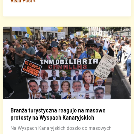
Alert
Read Post »
pogodowy
na
Wyspach
Kanaryjskich
–
wysokie
ryzyko
pożarów
Branża turystyczna reaguje na masowe
protesty na Wyspach Kanaryjskich
Na Wyspach Kanaryjskich doszło do masowych