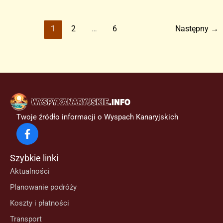
–
bezprecedensowy
1
2
…
6
Następny
→
rekord
Twoje źródło informacji o Wyspach Kanaryjskich
Szybkie linki
Aktualności
Planowanie podróży
Koszty i płatności
Transport