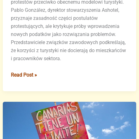
protestów przeciwko obecnemu modelowi turystyki.
Pablo González, dyrektor stowarzyszenia Ashotel,
przyznaje zasadność części postulatów
protestujących, ale krytykuje próby wprowadzenia
nowych podatków jako rozwiązania problemów.
Przedstawiciele związków zawodowych podkreślają,
że korzyści z turystyki nie docierają do mieszkańców
i pracowników sektora.
Branża
Read Post »
turystyczna
reaguje
na
masowe
protesty
na
Wyspach