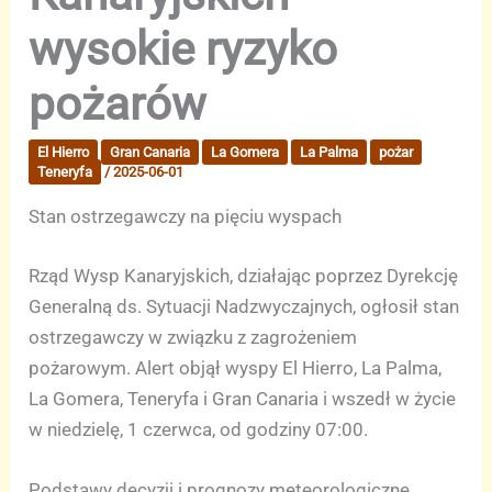
wysokie ryzyko
pożarów
El Hierro
Gran Canaria
La Gomera
La Palma
pożar
Teneryfa
/
2025-06-01
Stan ostrzegawczy na pięciu wyspach
Rząd Wysp Kanaryjskich, działając poprzez Dyrekcję
Generalną ds. Sytuacji Nadzwyczajnych, ogłosił stan
ostrzegawczy w związku z zagrożeniem
pożarowym. Alert objął wyspy El Hierro, La Palma,
La Gomera, Teneryfa i Gran Canaria i wszedł w życie
w niedzielę, 1 czerwca, od godziny 07:00.
Podstawy decyzji i prognozy meteorologiczne