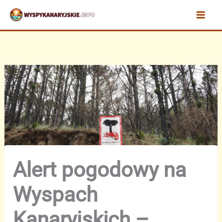
Przejdź
do
treści
Alert pogodowy na
Wyspach
Kanaryjskich –