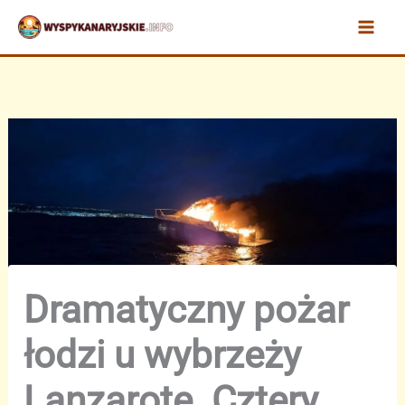
Przejdź
do
treści
Dramatyczny pożar
łodzi u wybrzeży
Lanzarote. Cztery