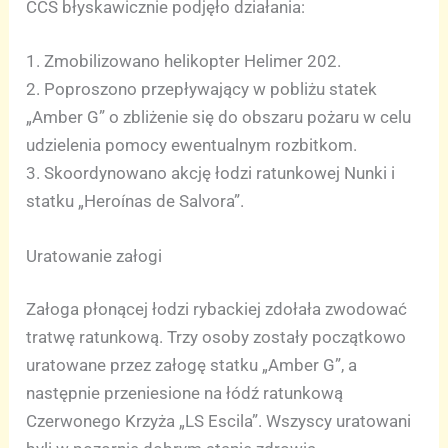
CCS błyskawicznie podjęło działania:
1. Zmobilizowano helikopter Helimer 202.
2. Poproszono przepływający w pobliżu statek
„Amber G” o zbliżenie się do obszaru pożaru w celu
udzielenia pomocy ewentualnym rozbitkom.
3. Skoordynowano akcję łodzi ratunkowej Nunki i
statku „Heroínas de Salvora”.
Uratowanie załogi
Załoga płonącej łodzi rybackiej zdołała zwodować
tratwę ratunkową. Trzy osoby zostały początkowo
uratowane przez załogę statku „Amber G”, a
następnie przeniesione na łódź ratunkową
Czerwonego Krzyża „LS Escila”. Wszyscy uratowani