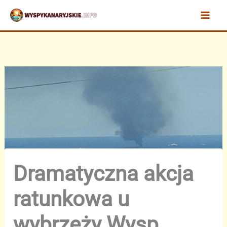
Przejdź
do
treści
Dramatyczna akcja
ratunkowa u
wybrzeży Wysp