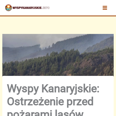
Przejdź
do
treści
Wyspy Kanaryjskie:
Ostrzeżenie przed
pożarami lasów