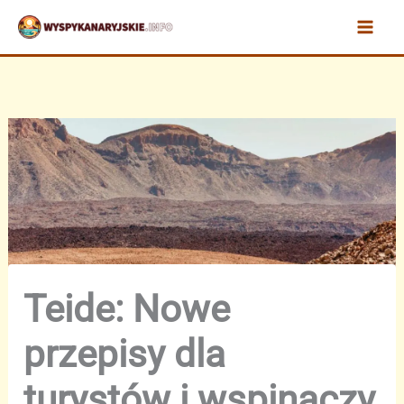
Przejdź
do
treści
Teide: Nowe
przepisy dla
turystów i wspinaczy