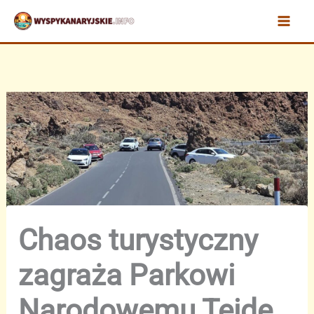
Przejdź
do
treści
Chaos turystyczny
zagraża Parkowi
Narodowemu Teide