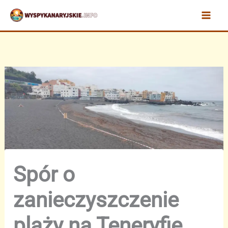
Przejdź
do
treści
Spór o
zanieczyszczenie
plaży na Teneryfie