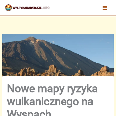
Przejdź
do
treści
Nowe mapy ryzyka
wulkanicznego na
Wyspach