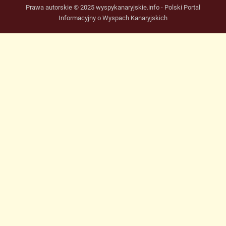
Prawa autorskie © 2025 wyspykanaryjskie.info - Polski Portal
Informacyjny o Wyspach Kanaryjskich