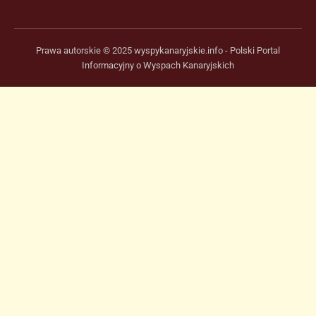
Prawa autorskie © 2025 wyspykanaryjskie.info - Polski Portal
Informacyjny o Wyspach Kanaryjskich