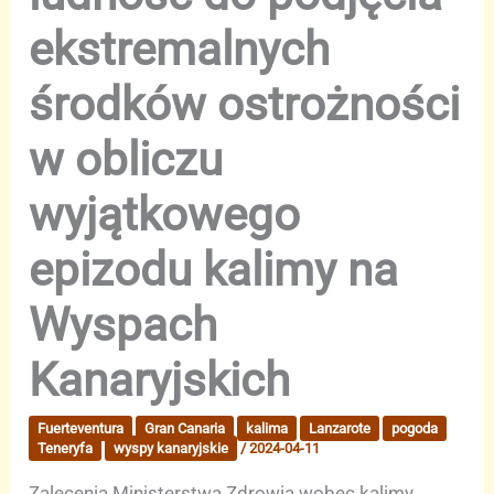
ekstremalnych
środków ostrożności
w obliczu
wyjątkowego
epizodu kalimy na
Wyspach
Kanaryjskich
Fuerteventura
Gran Canaria
kalima
Lanzarote
pogoda
Teneryfa
wyspy kanaryjskie
/
2024-04-11
Zalecenia Ministerstwa Zdrowia wobec kalimy