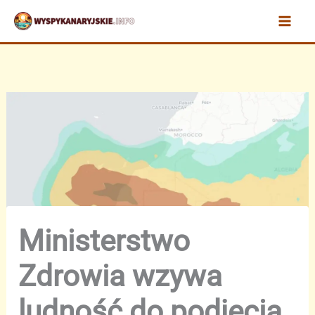
Przejdź
do
treści
Ministerstwo
Zdrowia wzywa
ludność do podjęcia