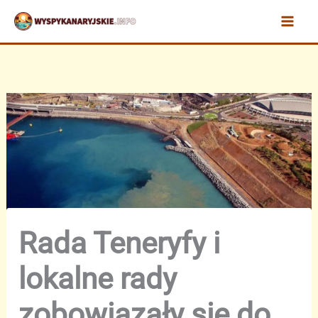
Przejdź
do
treści
Rada Teneryfy i
lokalne rady
zobowiązały się do