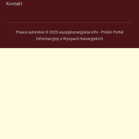
Kontakt
Prawa autorskie © 2025 wyspykanaryjskie.info - Polski Portal
Informacyjny o Wyspach Kanaryjskich