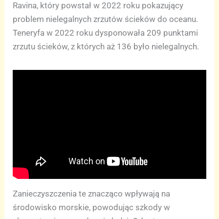
Ravina, który powstał w 2022 roku pokazujący
problem nielegalnych zrzutów ścieków do oceanu.
Teneryfa w 2022 roku dysponowała 209 punktami
zrzutu ścieków, z których aż 136 było nielegalnych.
Zanieczyszczenia te znacząco wpływają na
środowisko morskie, powodując szkody w