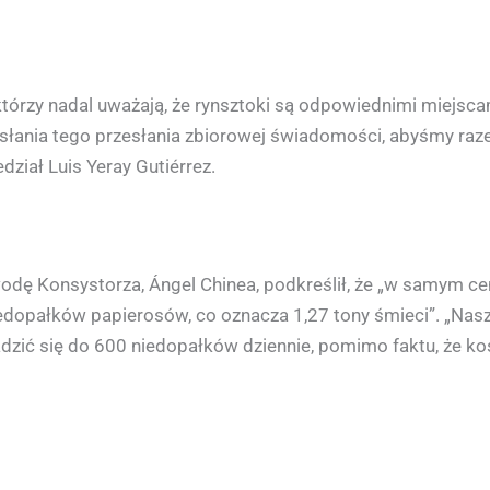
, którzy nadal uważają, że rynsztoki są odpowiednimi miejs
ysłania tego przesłania zbiorowej świadomości, abyśmy ra
ział Luis Yeray Gutiérrez.
 wodę Konsystorza, Ángel Chinea, podkreślił, że „w samym 
iedopałków papierosów, co oznacza 1,27 tony śmieci”. „Nasz
ić się do 600 niedopałków dziennie, pomimo faktu, że kosz