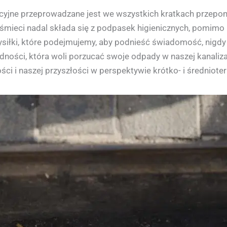
yjne przeprowadzane jest we wszystkich kratkach przepomp
 śmieci nadal składa się z podpasek higienicznych, pomimo
siłki, które podejmujemy, aby podnieść świadomość, nigdy 
ludności, która woli porzucać swoje odpady w naszej kanaliza
ci i naszej przyszłości w perspektywie krótko- i średnioter