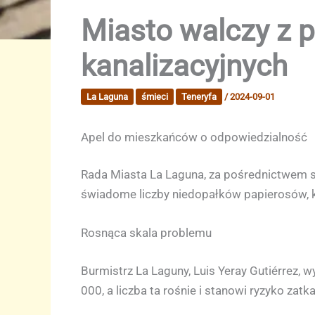
Miasto walczy z 
kanalizacyjnych
La Laguna
śmieci
Teneryfa
/
2024-09-01
Apel do mieszkańców o odpowiedzialność
Rada Miasta La Laguna, za pośrednictwem s
świadome liczby niedopałków papierosów, któr
Rosnąca skala problemu
Burmistrz La Laguny, Luis Yeray Gutiérrez, w
000, a liczba ta rośnie i stanowi ryzyko zat