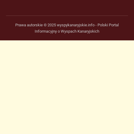
Prawa autorskie © 2025 wyspykanaryjskie.info - Polski Portal
Informacyjny o Wyspach Kanaryjskich