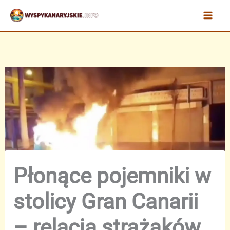
Przejdź
do
treści
Płonące pojemniki w
stolicy Gran Canarii
– relacja strażaków