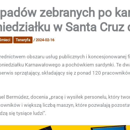
padów zebranych po kar
edziałku w Santa Cruz d
śmieci
Teneryfa
/
2024-02-16
średnictwem obszaru usług publicznych i koncesjonowanej f
iedziałku Karnawałowego a pochówkiem sardynki. Te dw
erwis sprzątający, składający się z ponad 120 pracowników 
el Bermúdez, docenia „pracę i wysiłek personelu, który twor
owników i większą liczbą maszyn, które pozwalają pozost
ą się tysiące ludzi”.