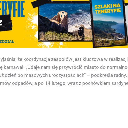
wyjaśnia, że koordynacja zespołów jest kluczowa w realizacj
ę karnawał. „Udaje nam się przywrócić miasto do normaln
 już dzień po masowych uroczystościach” – podkreśla radny. 
amów odpadów, a po 14 lutego, wraz z pochówkiem sardynek