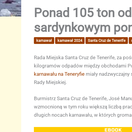
Ponad 105 ton od
sardynkowym poni
karnawał
karnawał 2024
Santa Cruz de Tenerife
Rada Miejska Santa Cruz de Tenerife, za po
kilogramów odpadów między obchodami Pon
karnawału na Teneryfie
miały nadzwyczajny s
Rady Miejskiej.
Burmistrz Santa Cruz de Tenerife, José Manu
wzmocnioną w tym roku większą liczbą prac
długich nocach karnawału, w których gromadz