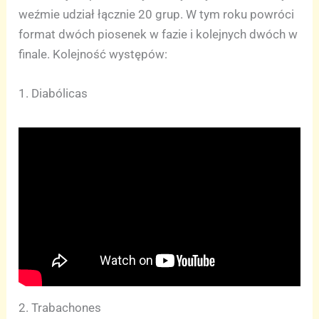
weźmie udział łącznie 20 grup. W tym roku powróci
format dwóch piosenek w fazie i kolejnych dwóch w
finale. Kolejność występów:
1. Diabólicas
2. Trabachones