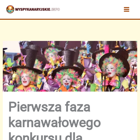
Przejdź
do
treści
Pierwsza faza
karnawałowego
konkursu dla