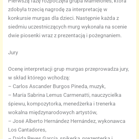
Pierwszą fazę rozpoczęła grupa Mamelones, która
zdobyła trzecią nagrodę za interpretację w
konkursie murgas dla dzieci. Następnie każda z
siedmiu uczestniczących murg wykonała na scenie
dwie piosenki wraz z prezentacją i pożegnaniem.
Jury
Ocenę interpretacji grup murgas przeprowadza jury,
w skład którego wchodzą:
– Carlos Ascander Burgos Pineda, muzyk,
– María Sabrina Lemus Carmenatti, nauczycielka
śpiewu, kompozytorka, menedżerka i trenerka
wokalna międzynarodowych artystów,
– José Alberto Hernández Hernández, wykonawca
Los Cantadores,
– Daida Reyes García, spikerka, prezenterka i