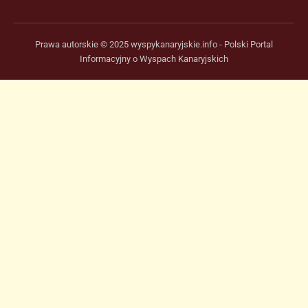
Prawa autorskie © 2025 wyspykanaryjskie.info - Polski Portal
Informacyjny o Wyspach Kanaryjskich