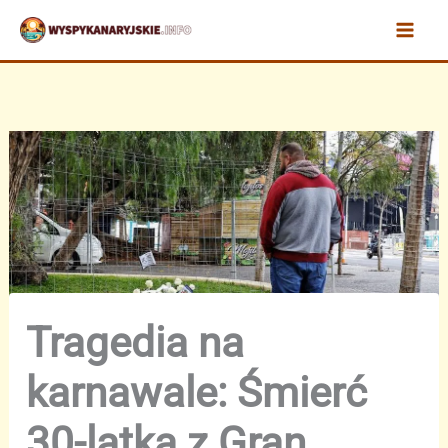
Przejdź
do
treści
Tragedia na
karnawale: Śmierć
30-latka z Gran