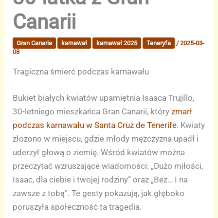
Canarii
Gran Canaria
karnawał
karnawał 2025
Teneryfa
/
2025-03-
08
Tragiczna śmierć podczas karnawału
Bukiet białych kwiatów upamiętnia Isaaca Trujillo,
30-letniego mieszkańca Gran Canarii, który
zmarł
podczas karnawału w Santa Cruz de Tenerife
. Kwiaty
złożono w miejscu, gdzie młody mężczyzna upadł i
uderzył głową o ziemię. Wśród kwiatów można
przeczytać wzruszające wiadomości: „Dużo miłości,
Isaac, dla ciebie i twojej rodziny” oraz „Bez… I na
zawsze z tobą”. Te gesty pokazują, jak głęboko
poruszyła społeczność ta tragedia.