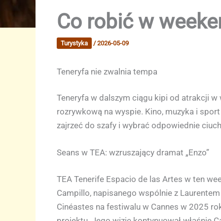
Co robić w weeken
Turystyka
/
2026-05-09
Teneryfa nie zwalnia tempa
Teneryfa w dalszym ciągu kipi od atrakcji w
rozrywkową na wyspie. Kino, muzyka i sport 
zajrzeć do szafy i wybrać odpowiednie ciuch
Seans w TEA: wzruszający dramat „Enzo”
TEA Tenerife Espacio de las Artes w ten we
Campillo, napisanego wspólnie z Laurentem
Cinéastes na festiwalu w Cannes w 2025 rok
projektu. Jego wizję kontynuował właśnie Ca