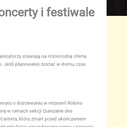
ncerty i festiwale
ganizatorzy stawiają na różnorodną ofertę
wo. Jeśli planowałeś zostać w domu, czas
amatu o dojrzewaniu w reżyserii Robina
rę w ramach sekcji Quinzaine des
 Canteta, który zmarł przed ukończeniem
unt młodości, poszukiwanie sensu i napięcia