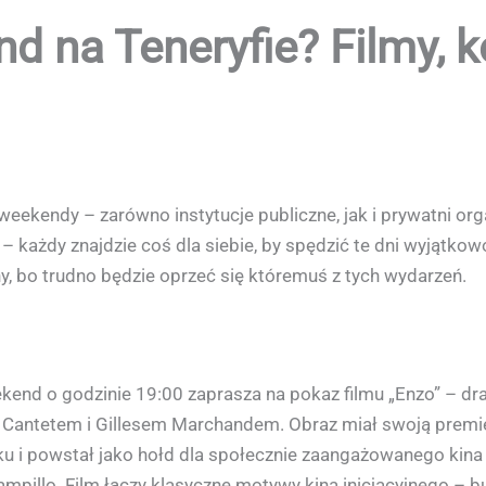
d na Teneryfie? Filmy, ko
 weekendy – zarówno instytucje publiczne, jak i prywatni or
– każdy znajdzie coś dla siebie, by spędzić te dni wyjątko
y, bo trudno będzie oprzeć się któremuś z tych wydarzeń.
ekend o godzinie 19:00 zaprasza na pokaz filmu „Enzo” – dr
 Cantetem i Gillesem Marchandem. Obraz miał swoją premie
u i powstał jako hołd dla społecznie zaangażowanego kina
mpillo. Film łączy klasyczne motywy kina inicjacyjnego – b