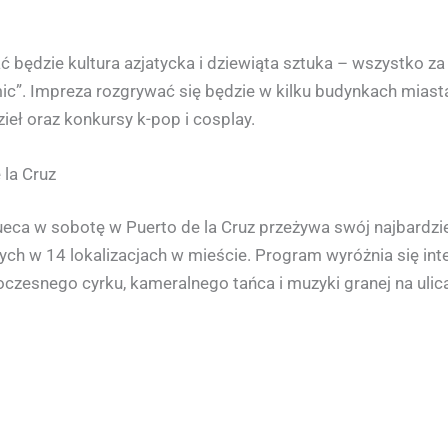
ć będzie kultura azjatycka i dziewiąta sztuka – wszystko z
”. Impreza rozgrywać się będzie w kilku budynkach miasta,
ieł oraz konkursy k-pop i cosplay.
 la Cruz
eca w sobotę w Puerto de la Cruz przeżywa swój najbardziej
ch w 14 lokalizacjach w mieście. Program wyróżnia się int
woczesnego cyrku, kameralnego tańca i muzyki granej na ulic