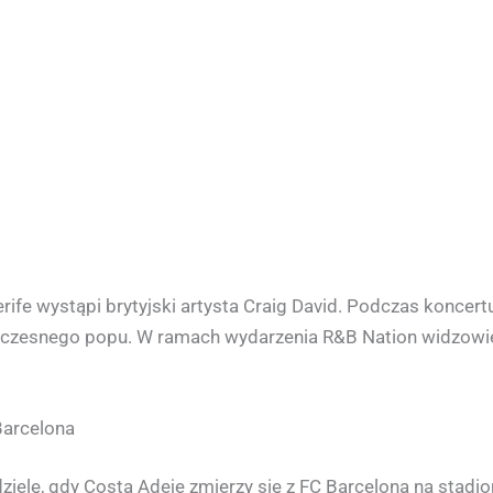
fe wystąpi brytyjski artysta Craig David. Podczas koncertu
ółczesnego popu. W ramach wydarzenia R&B Nation widzowi
Barcelona
elę, gdy Costa Adeje zmierzy się z FC Barcelona na stadio