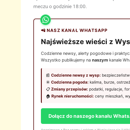
meczu o godzinie 18:00.
📲 NASZ KANAŁ WHATSAPP
Najświeższe wieści z Wys
Codzienne newsy, alerty pogodowe i praktyczn
Wszystko publikujemy na
naszym
kanale Wha
📰
Codzienne newsy z wysp:
bezpieczeństwo
☀️
Codzienna pogoda:
kalima, burze, ostrze
📋
Zmiany przepisów:
podatki, regulacje, fo
🏠
Rynek nieruchomości:
ceny mieszkań, wy
Dołącz do naszego kanału What