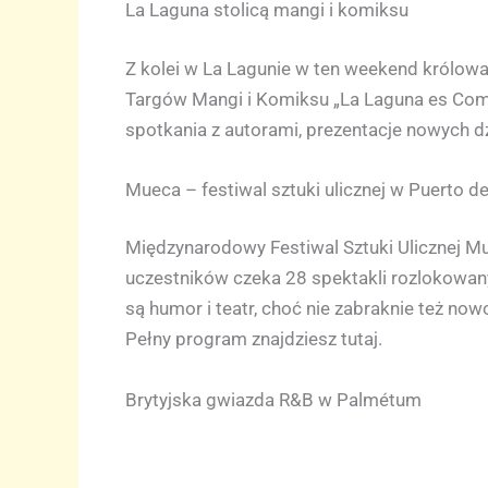
La Laguna stolicą mangi i komiksu
Z kolei w La Lagunie w ten weekend królowa
Targów Mangi i Komiksu „La Laguna es Comic
spotkania z autorami, prezentacje nowych dz
Mueca – festiwal sztuki ulicznej w Puerto de
Międzynarodowy Festiwal Sztuki Ulicznej Mu
uczestników czeka 28 spektakli rozlokowany
są humor i teatr, choć nie zabraknie też no
Pełny program znajdziesz tutaj.
Brytyjska gwiazda R&B w Palmétum