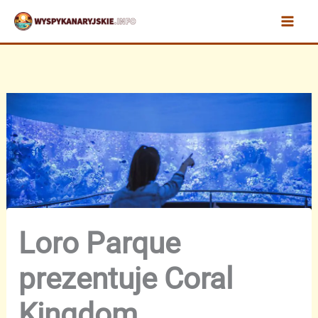
Przejdź
do
treści
Loro Parque
prezentuje Coral
Kingdom,