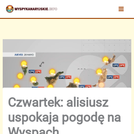
Przejdź
do
treści
Czwartek: alisiusz
uspokaja pogodę na
Wyspach