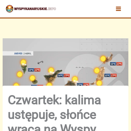
Przejdź
do
treści
Czwartek: kalima
ustępuje, słońce
wraca na Wyspy