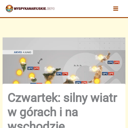
Przejdź
do
treści
Czwartek: silny wiatr
w górach i na
wschodzie